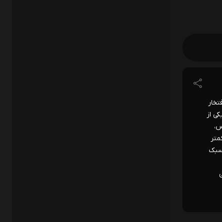
تخار
ی از
س،
متر
 سبک
ی