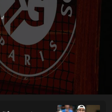
آی پی ش