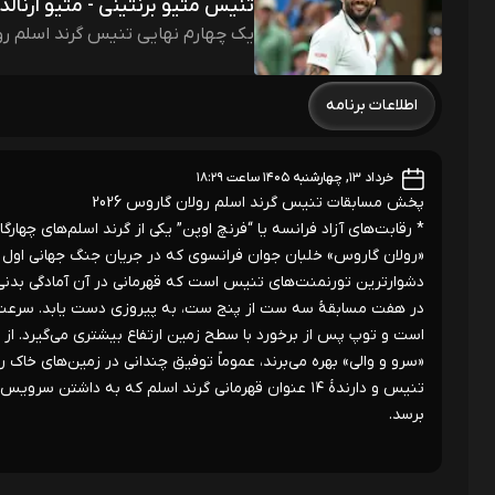
تنیس متیو برنتینی - متیو آرنالد
یک چهارم نهایی تنیس گرند اسلم ر
اطلاعات برنامه
خرداد ۱۳, چهارشنبه ۱۴۰۵ ساعت ۱۸:۲۹
پخش مسابقات تنیس گرند اسلم رولان گاروس 2026
* رقابت‌های آزاد فرانسه یا “فرنچ اوپن” یکی از گرند اسلم‌های چه
«رولان گاروس» خلبان جوان فرانسوی که در جریان جنگ جهانی اول جا
دشوارترین تورنمنت‌های تنیس است که قهرمانی در آن آمادگی بدنی با
در هفت مسابقۀ سه ست از پنج ست، به پیروزی دست یابد. سرعت حر
است و توپ پس از برخورد با سطح زمین ارتفاع بیشتری می‌گیرد. از ه
«سرو و والی» بهره می‌برند، عموماً توفیق چندانی در زمین‌های خاک
تنیس و دارندۀ ۱۴ عنوان قهرمانی گرند اسلم که به داش
برسد.