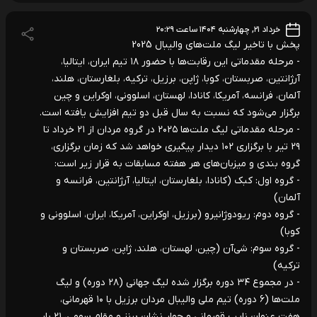
خرداد ۲۱, چهارشنبه ۱۴۰۴ ساعت ۲۰:۲۹
پخش با تاخیر لیگ ملت‌های والیبال 2025
- مرحله مقدماتی این رقابت‌ها با حضور ۱۸ تیم ایران، ایتالیا،
آرژانتین، صربستان، کوبا، ژاپن، برزیل، ترکیه، بلغارستان، هلند،
آلمان، فرانسه، آمریکا، کانادا، لهستان، اسلوونی، اوکراین و چین
برگزار می‌شود که نسبت به سال قبل دو تیم افزایش یافته است.
- مرحله مقدماتی لیگ ملت‌ها ۲۰۲۵ در گروه مردان از ۲۱ خرداد تا
۲۹ تیر با برگزاری ۱۰۲ دیدار پیگیری خواهد شد که زمان برگزاری،
گروه بندی و میزبان‌های هر هفته مسابقات به قرار زیر است:
- گروه اول: کبک (کانادا، بلغارستان، ایتالیا، آرژانتین، فرانسه و
آلمان)
- گروه دوم: ریودوژانیرو (برزیل، اوکراین، آمریکا، ایران، اسلوونی و
کوبا)
- گروه سوم: شی‌آن (چین، لهستان، هلند، ژاپن، صربستان و
ترکیه)
- در مجموع ۳۴ دوره برگزار شده لیگ جهانی (۲۸ دوره) و لیگ
ملت‌ها (۶ دوره) تیم ملی والیبال مردان برزیل با ۱۰ قهرمانی،
هفت عنوان نایب قهرمانی و چهار نشان برنز و مقام سومی، ۲۱ بار