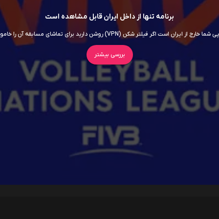
برنامه تنها از داخل ایران قابل مشاهده است
ما خارج از ایران است اگر فیلتر شکن (VPN) روشن دارید برای تماشای مسابقه آن را خاموش کنید
بررسی بیشتر
سریال ها
فیلم ها
اربابان جهان
داستان اسباب‌ بازی 5
7.5
روز افشاگری
6.5
سوپرگرل
6
برادر کوچک
5.5
اودیسه
8.5
موانا
5.8
انولا هلمز 3
5.8
جعبه آبی
5.3