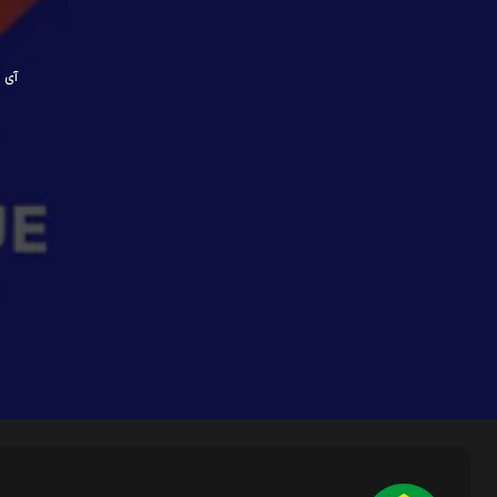
آی پی ش