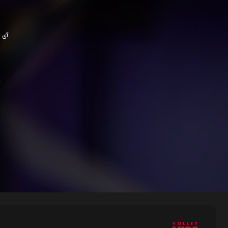
آی پی ش