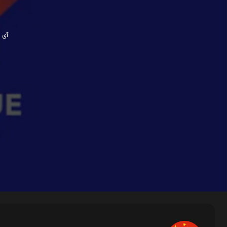
آی پی ش