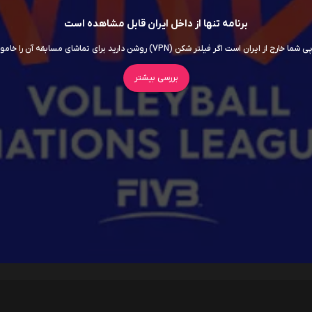
برنامه تنها از داخل ایران قابل مشاهده است
ما خارج از ایران است اگر فیلتر شکن (VPN) روشن دارید برای تماشای مسابقه آن را خاموش کنید
بررسی بیشتر
سریال ها
فیلم ها
اربابان جهان
داستان اسباب‌ بازی 5
7.5
روز افشاگری
6.5
سوپرگرل
6
برادر کوچک
5.5
اودیسه
8.5
موانا
5.8
انولا هلمز 3
5.7
جعبه آبی
5.3