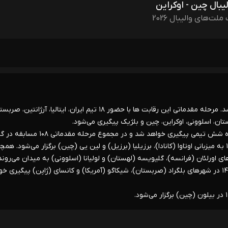
لیبال چین - اوکراین
ملت‌های والیبال 2026
* هشتمین دوره مسابقات والیبال لیگ ملت‌ها در گروه مردان آغاز شد. مرحله مقدماتی این رقابت ها با حضور ۱۸ تیم ایران، ایتالیا، آرژانتی
 لهستان، اسلوونی، اوکراین، چین و بلژیک پیگیری می‌شود.
در این دوره از مسابقات دیدارهای هر هفته در سه کشور و سه گروه شش تیمی پیگیری خواهد شد و در مجموع مرحله م
مردان برگزار می‌شود. دیدارهای هفته اول از ۲۰ تا ۲۴ خرداد سال ۱۴۰۵ به میزبانی اوتاوا (کانادا)، برزیلیا (برزیل) و لین یی (چین) برگزار می‌شود.
 اورلئان (فرانسه)، گلیویسه (لهستان) و لولیانا (اسلوونی) به میدان می‌روند
مسابقات هفته پایانی مرحله مقدماتی نیز از ۲۴ تا ۲۸ تیرماه سال ۱۴۰۵ در شهرهای بلگراد (صربستان)، شیکاگو (آمریکا) و کانسای (ژاپن) پیگیری