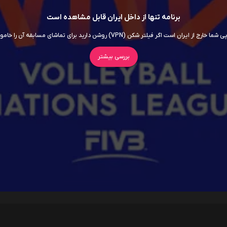
برنامه تنها از داخل ایران قابل مشاهده است
ما خارج از ایران است اگر فیلتر شکن (VPN) روشن دارید برای تماشای مسابقه آن را خاموش کنید
بررسی بیشتر
سریال ها
فیلم ها
اربابان جهان
داستان اسباب‌ بازی 5
7.5
روز افشاگری
6.5
سوپرگرل
6
برادر کوچک
5.5
اودیسه
8.5
موانا
5.8
انولا هلمز 3
5.8
جعبه آبی
5.3