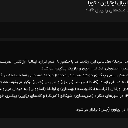
لیبال اوکراین - کوبا
ملت‌های والیبال 2026
* هشتمین دوره مسابقات والیبال لیگ ملت‌ها در گروه مردان آغاز شد. مرحله مقدماتی این رقابت ها با حضور ۱۸ تیم ایران، ایتالیا، آرژانتی
 لهستان، اسلوونی، اوکراین، چین و بلژیک پیگیری می‌شود.
در این دوره از مسابقات دیدارهای هر هفته در سه کشور و سه گروه شش تیمی پیگیری خواهد شد و در مجموع مرحله م
مردان برگزار می‌شود. دیدارهای هفته اول از ۲۰ تا ۲۴ خرداد سال ۱۴۰۵ به میزبانی اوتاوا (کانادا)، برزیلیا (برزیل) و لین یی (چین) برگزار می‌شود.
 اورلئان (فرانسه)، گلیویسه (لهستان) و لولیانا (اسلوونی) به میدان می‌روند
مسابقات هفته پایانی مرحله مقدماتی نیز از ۲۴ تا ۲۸ تیرماه سال ۱۴۰۵ در شهرهای بلگراد (صربستان)، شیکاگو (آمریکا) و کانسای (ژاپن) پیگیری