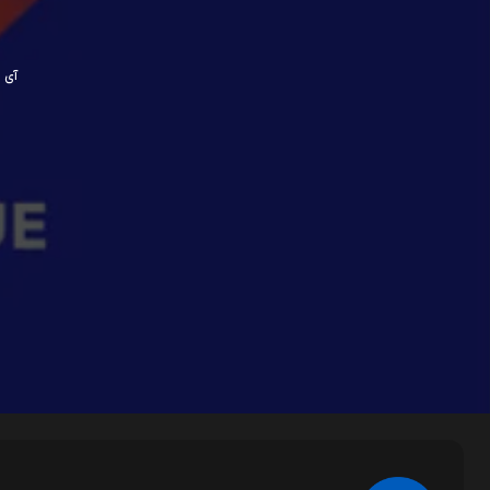
آی پی ش