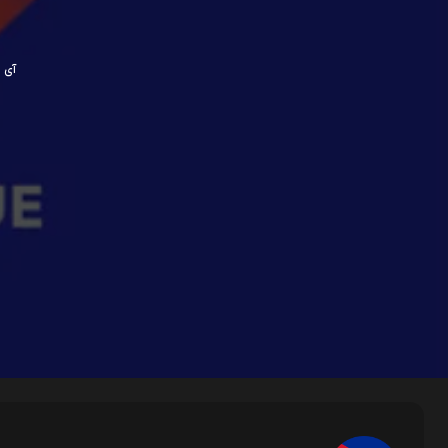
آی پی ش