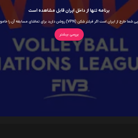
برنامه تنها از داخل ایران قابل مشاهده است
ما خارج از ایران است اگر فیلتر شکن (VPN) روشن دارید برای تماشای مسابقه آن را خاموش کنید
بررسی بیشتر
سریال ها
فیلم ها
اربابان جهان
داستان اسباب‌ بازی 5
7.5
روز افشاگری
6.5
سوپرگرل
6
برادر کوچک
5.5
اودیسه
8.5
موانا
5.8
انولا هلمز 3
5.7
جعبه آبی
5.3