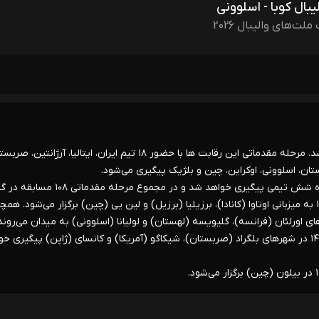
یبال کوبا - اسلوونی
ملت‌های والیبال 2026
* هشتمین دوره مسابقات والیبال لیگ ملت‌ها در گروه مردان آغاز شد. مرحله مقدماتی این رقابت ها با حضور ۱۸ تیم ایران، ایتالیا، آرژانتی
 لهستان، اسلوونی، اوکراین، چین و بلژیک پیگیری می‌شود.
در این دوره از مسابقات دیدارهای هر هفته در سه کشور و سه گروه شش تیمی پیگیری خواهد شد و در مجموع مرحله م
مردان برگزار می‌شود. دیدارهای هفته اول از ۲۰ تا ۲۴ خرداد سال ۱۴۰۵ به میزبانی اوتاوا (کانادا)، برزیلیا (برزیل) و لین یی (چین) برگزار می‌شود.
 اورلئان (فرانسه)، گلیویسه (لهستان) و لولیانا (اسلوونی) به میدان می‌روند
مسابقات هفته پایانی مرحله مقدماتی نیز از ۲۴ تا ۲۸ تیرماه سال ۱۴۰۵ در شهرهای بلگراد (صربستان)، شیکاگو (آمریکا) و کانسای (ژاپن) پیگیری