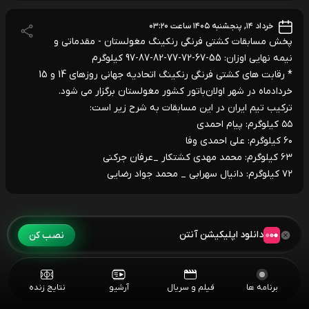
خرداد ۱۴, پنجشنبه ۱۴۰۵ ساعت ۰۳:۲۰
پخش مسابقات کشتی فرنگی رنکینگ مغولستان - مقدماتی و
نیمه نهایی اوزان: 55-67-72-77-82-87-97 کیلوگرم
* رقابت های کشتی فرنگی رنکینگ اتحادیه جهانی روزهای 14 و 15
خردادماه در شهر اولان‌باتور کشور مغولستان برگزار می شود.
ترکیب تیم ایران در این مسابقات به شرح زیر است:
۵۵ کیلوگرم: پیام احمدی
۶۰ کیلوگرم: علی احمدی وفا
۶۳ کیلوگرم: محمد مهدی کشتکار _عرفان جرکنی
۷۲ کیلوگرم: دانیال سهرابی _ محمد جواد رضایی
دانلود اپلیکیشن آنتن
نصب کن
برنامه ها
فیلم و سریال
آرشیو
نتایج زنده