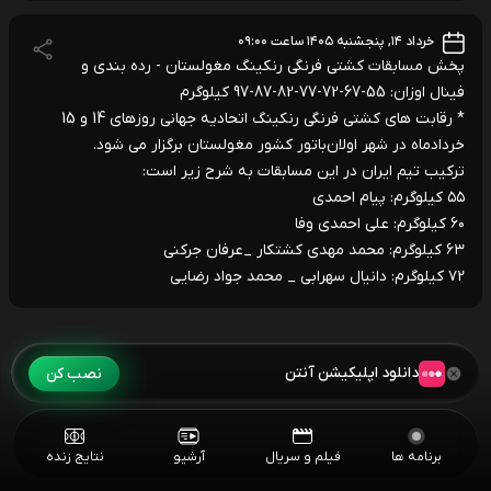
خرداد ۱۴, پنجشنبه ۱۴۰۵ ساعت ۰۹:۰۰
پخش مسابقات کشتی فرنگی رنکینگ مغولستان - رده بندی و
فینال اوزان: 55-67-72-77-82-87-97 کیلوگرم
* رقابت های کشتی فرنگی رنکینگ اتحادیه جهانی روزهای 14 و 15
خردادماه در شهر اولان‌باتور کشور مغولستان برگزار می شود.
ترکیب تیم ایران در این مسابقات به شرح زیر است:
۵۵ کیلوگرم: پیام احمدی
۶۰ کیلوگرم: علی احمدی وفا
۶۳ کیلوگرم: محمد مهدی کشتکار _عرفان جرکنی
۷۲ کیلوگرم: دانیال سهرابی _ محمد جواد رضایی
دانلود اپلیکیشن آنتن
نصب کن
برنامه ها
فیلم و سریال
آرشیو
نتایج زنده