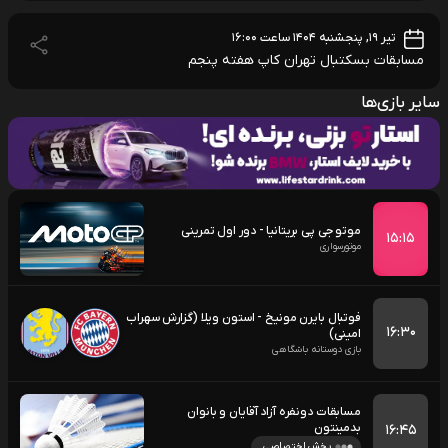
تیر ۱۹, پنجشنبه ۱۴۰۴ ساعت ۱۶:۰۰
مسابقات بسکتبال تهران کاپ هفته پنجم
سایر بازی‌ها
موتو جی پی بریتانیا - دور اول تمرینی
۱۵:۱۵
موتورسواری
فوتبال بایرن مونیخ - استون ویلا (گزارش سهراب
۱۶:۳۰
امینی)
بازی دوستانه باشگاهی
مسابقات دونفره آزاد آقایان و بانوان
بدمینتون
۱۶:۴۵
پخش اختصاصی