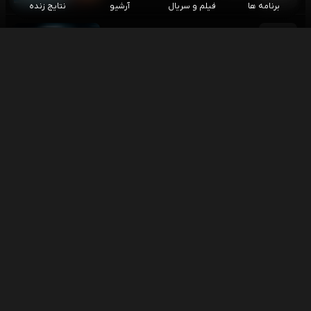
برنامه ها
فیلم و سریال
آرشیو
نتایج زنده
موتو جی پی بریتانیا - دور تعیین خط
۱۵:۲۰
موتورسواری
فوتبال کارلسروهه - آرمینیا بیلفلد
۱۵:۳۰
هفته اول بوندسلیگا 2
فوتبال یوونتوس - اینتر (گزارش پارسا بسیجی)
۱۵:۳۰
بازی دوستانه باشگاهی
اسنوکر بری هاوکینز - لیو هونگیو
۱۶:۰۰
اسنوکر آزاد چین
اسنوکر وو ییزه - یائو پنگچنگ