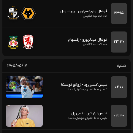
فوتبال ولورهمپتون - پورت ویل
۲۳:۱۵
جام اتحادیه انگلیس
فوتبال میدلزبورو - رکسهام
۲۳:۳۰
جام اتحادیه انگلیس
شنبه
۱۴۰۵/۰۵/۱۷
تنیس کسپر رود - ژوآئو فونسکا
۰۲:۰۰
تنیس 1000 امتیازی مونترال کانادا
تنیس لرنر تین - تامی پل
۰۳:۳۰
تنیس 1000 امتیازی مونترال کانادا