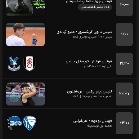
فوتبال چهار جانبه پیشکسوتان
۲۰:۰۰
پخش اختصاصی
تنیس تالون گریکسپور - متیو آرنالدی
۲۱:۰۰
تنیس 1000 امتیازی مونترال کانادا
فوتبال فولام - کریستال پالاس
۲۱:۳۰
بازی دوستانه باشگاهی
تنیس زیزو برگس - بن شلتون
۲۲:۳۰
تنیس 1000 امتیازی مونترال کانادا
فوتبال بوخوم - هرتابرلین
۲۳:۰۰
هفته اول بوندسلیگا 2