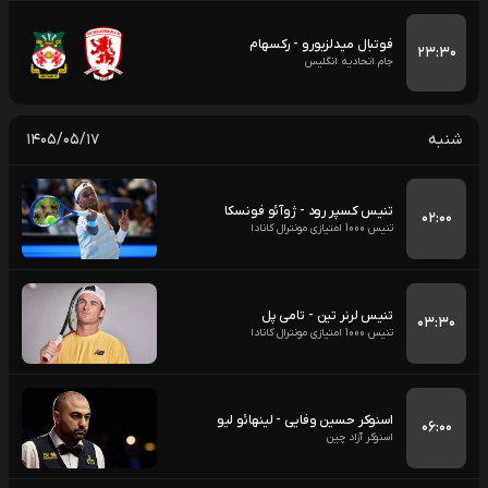
فوتبال میدلزبورو - رکسهام
۲۳:۳۰
جام اتحادیه انگلیس
شنبه
۱۴۰۵/۰۵/۱۷
تنیس کسپر رود - ژوآئو فونسکا
۰۲:۰۰
تنیس 1000 امتیازی مونترال کانادا
تنیس لرنر تین - تامی پل
۰۳:۳۰
تنیس 1000 امتیازی مونترال کانادا
اسنوکر حسین وفایی - لینهائو لیو
۰۶:۰۰
اسنوکر آزاد چین