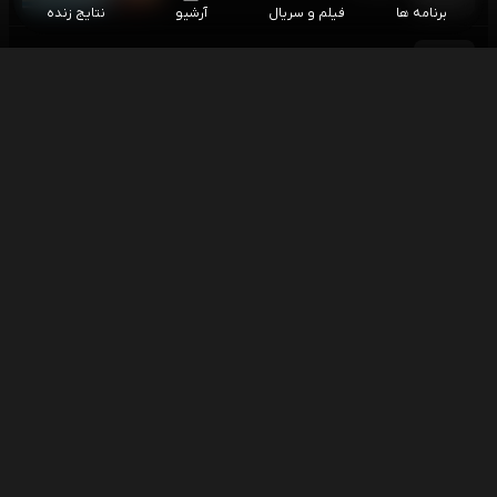
برنامه ها
فیلم و سریال
آرشیو
نتایج زنده
فوتبال کارلسروهه - آرمینیا بیلفلد
۱۵:۳۰
هفته اول بوندسلیگا 2
فوتبال یوونتوس - اینتر (گزارش پارسا بسیجی)
۱۵:۳۰
بازی دوستانه باشگاهی
اسنوکر بری هاوکینز - لیو هونگیو
۱۶:۰۰
اسنوکر آزاد چین
اسنوکر وو ییزه - یائو پنگچنگ
۱۶:۰۰
اسنوکر آزاد چین