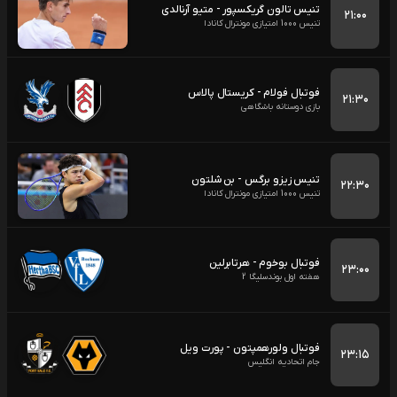
تنیس تالون گریکسپور - متیو آرنالدی
۲۱:۰۰
تنیس 1000 امتیازی مونترال کانادا
فوتبال فولام - کریستال پالاس
۲۱:۳۰
بازی دوستانه باشگاهی
تنیس زیزو برگس - بن شلتون
۲۲:۳۰
تنیس 1000 امتیازی مونترال کانادا
فوتبال بوخوم - هرتابرلین
۲۳:۰۰
هفته اول بوندسلیگا 2
فوتبال ولورهمپتون - پورت ویل
۲۳:۱۵
جام اتحادیه انگلیس