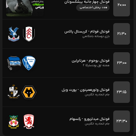
فوتبال چهار جانبه پیشکسوتان
۲۰:۰۰
پخش اختصاصی
فوتبال فولام - کریستال پالاس
۲۱:۳۰
بازی دوستانه باشگاهی
فوتبال بوخوم - هرتابرلین
۲۳:۰۰
هفته اول بوندسلیگا 2
فوتبال ولورهمپتون - پورت ویل
۲۳:۱۵
جام اتحادیه انگلیس
فوتبال میدلزبورو - رکسهام
۲۳:۳۰
جام اتحادیه انگلیس