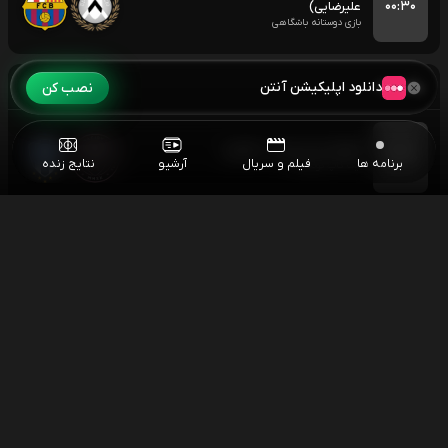
۰۰:۳۰
علیرضایی)
بازی دوستانه باشگاهی
یکشنبه
۱۴۰۵/۰۵/۱۸
دانلود اپلیکیشن آنتن
نصب کن
فوتبال اینتر میامی - مونتری
۰۴:۳۰
برنامه ها
فیلم و سریال
آرشیو
نتایج زنده
لیگ کاپ کونکاکاف
مسابقات اسنوکر آزاد چین
۰۶:۰۰
اسنوکر آزاد چین
اسنوکر جاد ترامپ - نوپون سانگهام
۱۰:۳۰
اسنوکر آزاد چین
فوتبال توکیو وردی - کاوازاکی
۱۳:۳۰