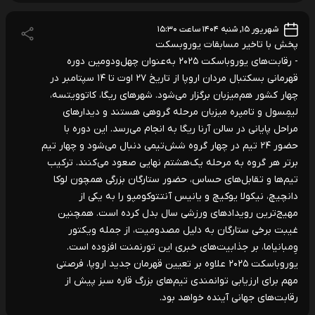
شهریور ۱۵, شنبه ۱۴۰۴ ساعت ۱۵:۳۰
پخش با تاخیر مسابقات یوروبسکت
- رقابت‌های یوروباسکت ۲۰۲۵ به‌عنوان چهل‌ودومین دوره
قهرمانی بسکتبال مردان اروپا از تاریخ ۲۷ اوت تا ۱۴ سپتامبر در
چهار کشور هم‌میزبان برگزار می‌شود. شهرهای ریگا، کاتوویتسه،
لیمِسول و تامپره میزبان مرحله گروهی هستند و دیدارهای
مراحل پایانی در سالن آرنا ریگا به انجام می‌رسد. این دوره با
حضور ۲۴ تیم در چهار گروه شش‌تیمی دنبال می‌شود و چهار تیم
برتر هر گروه به مرحله یک‌هشتم نهایی صعود می‌کنند. ترکیب
تیم‌ها و تقابل‌های حساس، حضور ستارگان بزرگی همچون لوکا
دانچیچ، نیکولا یوکیچ و یانیس آنتتوکومپو را به یکی از
مهیج‌ترین رویدادهای ورزشی سال بدل کرده است. همچنین
غیبت برخی ستارگان به دلیل مصدومیت، از جمله ویکتور
وِمبانیاما، بر جذابیت‌های خبری این تورنمنت افزوده است.
یوروباسکت ۲۰۲۵ علاوه بر تعیین قهرمان جدید اروپا، فرصتی
مهم برای ارزیابی توانمندی تیم‌های بزرگ قاره سبز پیش از
رقابت‌های جهانی آینده خواهد بود.