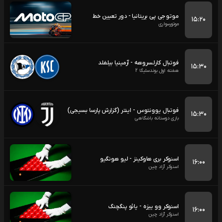
موتو جی پی بریتانیا - دور تعیین خط
۱۵:۲۰
موتورسواری
فوتبال کارلسروهه - آرمینیا بیلفلد
۱۵:۳۰
هفته اول بوندسلیگا 2
فوتبال یوونتوس - اینتر (گزارش پارسا بسیجی)
۱۵:۳۰
بازی دوستانه باشگاهی
اسنوکر بری هاوکینز - لیو هونگیو
۱۶:۰۰
اسنوکر آزاد چین
اسنوکر وو ییزه - یائو پنگچنگ
۱۶:۰۰
اسنوکر آزاد چین