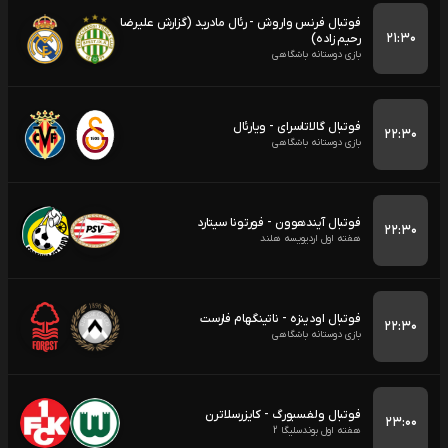
فوتبال فرنس واروش - رئال مادرید (گزارش علیرضا
۲۱:۳۰
رحیم زاده)
بازی دوستانه باشگاهی
فوتبال گالاتاسرای - ویارئال
۲۲:۳۰
بازی دوستانه باشگاهی
فوتبال آیندهوون - فورتونا سیتارد
۲۲:۳۰
هفته اول اردیویسه هلند
فوتبال اودینزه - ناتینگهام فارست
۲۲:۳۰
بازی دوستانه باشگاهی
فوتبال ولفسبورگ - کایزرسلاترن
۲۳:۰۰
هفته اول بوندسلیگا 2