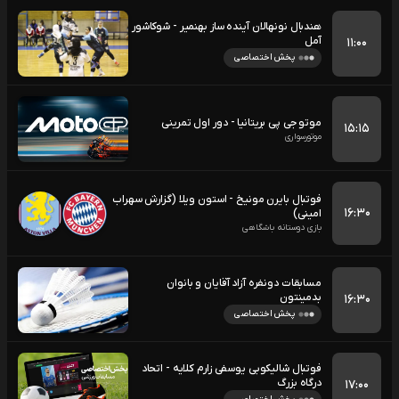
هندبال نونهالان آینده ساز بهنمیر - شوکاشور
آمل
۱۱:۰۰
پخش اختصاصی
موتو جی پی بریتانیا - دور اول تمرینی
۱۵:۱۵
موتورسواری
فوتبال بایرن مونیخ - استون ویلا (گزارش سهراب
۱۶:۳۰
امینی)
بازی دوستانه باشگاهی
مسابقات دونفره آزاد آقایان و بانوان
بدمینتون
۱۶:۳۰
پخش اختصاصی
فوتبال شالیکوبی یوسفی زارم کلایه - اتحاد
درگاه بزرگ
۱۷:۰۰