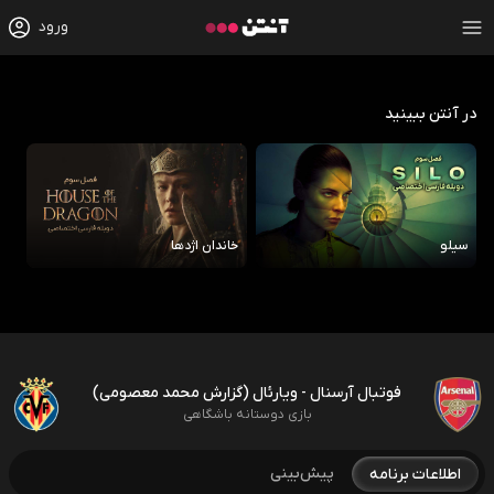
ورود
در آنتن ببینید
سیلو
خاندان اژدها
رو
فوتبال آرسنال - ویارئال (گزارش محمد معصومی)
بازی دوستانه باشگاهی
پیش‌بینی
اطلاعات برنامه