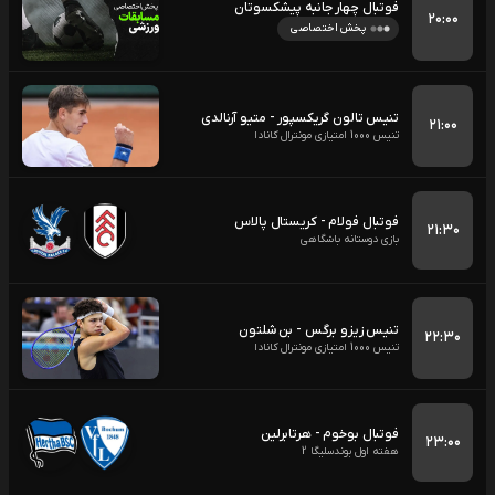
فوتبال چهار جانبه پیشکسوتان
۲۰:۰۰
پخش اختصاصی
تنیس تالون گریکسپور - متیو آرنالدی
۲۱:۰۰
تنیس 1000 امتیازی مونترال کانادا
فوتبال فولام - کریستال پالاس
۲۱:۳۰
بازی دوستانه باشگاهی
تنیس زیزو برگس - بن شلتون
۲۲:۳۰
تنیس 1000 امتیازی مونترال کانادا
فوتبال بوخوم - هرتابرلین
۲۳:۰۰
هفته اول بوندسلیگا 2