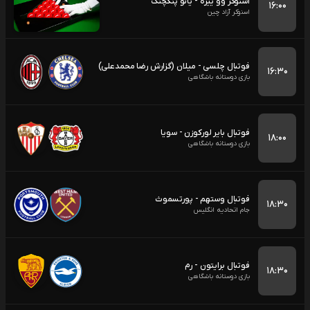
اسنوکر وو ییزه - یائو پنگچنگ
۱۶:۰۰
اسنوکر آزاد چین
فوتبال چلسی - میلان (گزارش رضا محمدعلی)
۱۶:۳۰
بازی دوستانه باشگاهی
فوتبال بایر لورکوزن - سویا
۱۸:۰۰
بازی دوستانه باشگاهی
فوتبال وستهم - پورتسموث
۱۸:۳۰
جام اتحادیه انگلیس
فوتبال برایتون - رم
۱۸:۳۰
بازی دوستانه باشگاهی