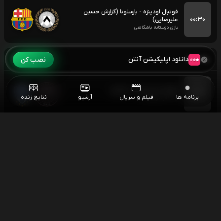
فوتبال اودینزه - بارسلونا (گزارش حسین
۰۰:۳۰
علیرضایی)
بازی دوستانه باشگاهی
یکشنبه
۱۴۰۵/۰۵/۱۸
دانلود اپلیکیشن آنتن
نصب کن
فوتبال اینتر میامی - مونتری
۰۴:۳۰
برنامه ها
فیلم و سریال
آرشیو
نتایج زنده
لیگ کاپ کونکاکاف
مسابقات اسنوکر آزاد چین
۰۶:۰۰
اسنوکر آزاد چین
اسنوکر جاد ترامپ - نوپون سانگهام
۱۰:۳۰
اسنوکر آزاد چین