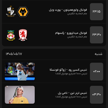
فوتبال ولورهمپتون - پورت ویل
۲۳:۱۵
جام اتحادیه انگلیس
فوتبال میدلزبورو - رکسهام
۲۳:۳۰
جام اتحادیه انگلیس
شنبه
۱۴۰۵/۰۵/۱۷
تنیس کسپر رود - ژوآئو فونسکا
۰۲:۰۰
تنیس 1000 امتیازی مونترال کانادا
تنیس لرنر تین - تامی پل
۰۳:۳۰
تنیس 1000 امتیازی مونترال کانادا