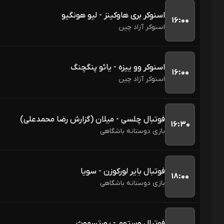
اسنوکر بری هاوکینز - لیو هونگیو
۱۶:۰۰
اسنوکر آزاد چین
اسنوکر وو ییزه - یائو پنگچنگ
۱۶:۰۰
اسنوکر آزاد چین
فوتبال چلسی - میلان (گزارش رضا محمدعلی)
۱۶:۳۰
بازی دوستانه باشگاهی
فوتبال بایر لورکوزن - سویا
۱۸:۰۰
بازی دوستانه باشگاهی
فوتبال وستهم - پورتسموث