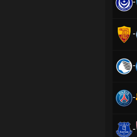
-
-
-
-
-