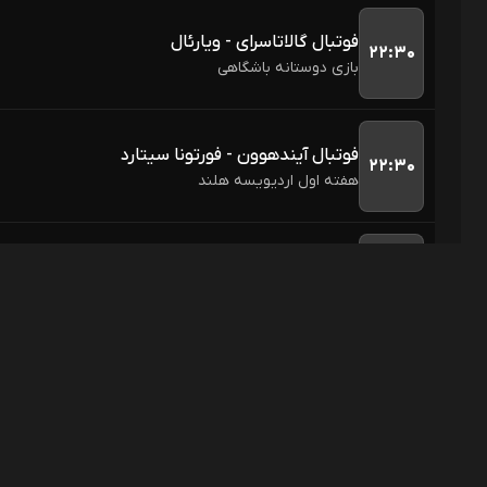
فوتبال گالاتاسرای - ویارئال
۲۲:۳۰
بازی دوستانه باشگاهی
فوتبال آیندهوون - فورتونا سیتارد
۲۲:۳۰
هفته اول اردیویسه هلند
فوتبال اودینزه - ناتینگهام فارست
۲۲:۳۰
بازی دوستانه باشگاهی
فوتبال ولفسبورگ - کایزرسلاترن
۲۳:۰۰
هفته اول بوندسلیگا 2