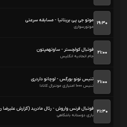
موتو جی پی بریتانیا - مسابقه سرعتی
۱۹:۳۰
موتورسواری
فوتبال کولچستر - ساوتهمپتون
۲۱:۰۰
جام اتحادیه انگلیس 
تنیس نونو بورگس - لوچانو داردری
۲۱:۰۰
تنیس 1000 امتیازی مونترال کانادا
فوتبال فرنس واروش - رئال مادرید (گزارش علیرضا رح
۲۱:۳۰
بازی دوستانه باشگاهی