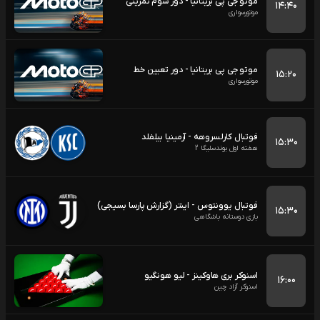
موتو جی پی بریتانیا - دور سوم تمرینی
۱۴:۴۰
موتورسواری
موتو جی پی بریتانیا - دور تعیین خط
۱۵:۲۰
موتورسواری
فوتبال کارلسروهه - آرمینیا بیلفلد
۱۵:۳۰
هفته اول بوندسلیگا 2
فوتبال یوونتوس - اینتر (گزارش پارسا بسیجی)
۱۵:۳۰
بازی دوستانه باشگاهی
اسنوکر بری هاوکینز - لیو هونگیو
۱۶:۰۰
اسنوکر آزاد چین