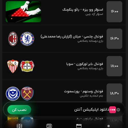
اسنوکر وو ییزه - یائو پنگچنگ
۱۶:۰۰
اسنوکر آزاد چین
فوتبال چلسی - میلان (گزارش رضا محمدعلی)
۱۶:۳۰
بازی دوستانه باشگاهی
فوتبال بایر لورکوزن - سویا
۱۸:۰۰
بازی دوستانه باشگاهی
فوتبال وستهم - پورتسموث
۱۸:۳۰
جام اتحادیه انگلیس
دانلود اپلیکیشن آنتن
نصب کن
فوتبال برایتون - رم
۱۸:۳۰
بازی دوستانه باشگاهی