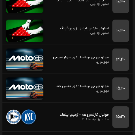
۱۰:۳۰
اسنوکر آزاد چین
اسنوکر مارک ویلیامز - ژو یوئلونگ
۱۰:۳۰
اسنوکر آزاد چین
موتو جی پی بریتانیا - دور سوم تمرینی
۱۴:۴۰
موتورسواری
موتو جی پی بریتانیا - دور تعیین خط
۱۵:۲۰
موتورسواری
فوتبال کارلسروهه - آرمینیا بیلفلد
۱۵:۳۰
هفته اول بوندسلیگا 2