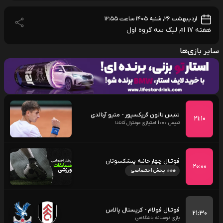
اردیبهشت ۲۶, شنبه ۱۴۰۵ ساعت ۱۲:۵۵
هفته 17 ام لیگ سه گروه اول
سایر بازی‌ها
تنیس تالون گریکسپور - متیو آرنالدی
۲۱:۱۰
تنیس 1000 امتیازی مونترال کانادا
فوتبال چهار جانبه پیشکسوتان
۲۰:۰۰
پخش اختصاصی
فوتبال فولام - کریستال پالاس
۲۱:۳۰
بازی دوستانه باشگاهی