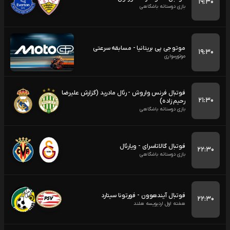
۱۹:۳۰
بازی دوستانه باشگاهی
موتو جی پی بریتانیا - مسابقه سرعتی
۱۹:۳۰
موتورسواری
فوتبال فرنس واروش - رئال مادرید (گزارش علیرضا
۲۱:۳۰
رحیم زاده)
بازی دوستانه باشگاهی
فوتبال گالاتاسرای - ویارئال
۲۲:۳۰
بازی دوستانه باشگاهی
فوتبال آیندهوون - فورتونا سیتارد
۲۲:۳۰
هفته اول اردیویسه هلند