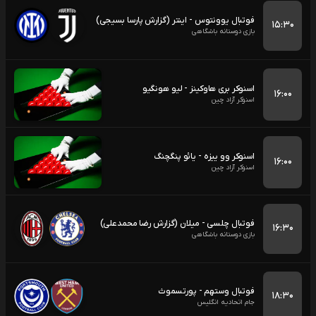
فوتبال یوونتوس - اینتر (گزارش پارسا بسیجی)
۱۵:۳۰
بازی دوستانه باشگاهی
اسنوکر بری هاوکینز - لیو هونگیو
۱۶:۰۰
اسنوکر آزاد چین
اسنوکر وو ییزه - یائو پنگچنگ
۱۶:۰۰
اسنوکر آزاد چین
فوتبال چلسی - میلان (گزارش رضا محمدعلی)
۱۶:۳۰
بازی دوستانه باشگاهی
فوتبال وستهم - پورتسموث
۱۸:۳۰
جام اتحادیه انگلیس