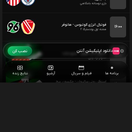
بازی دوستانه باشگاهی
فوتبال انرژی کوتبوس - هانوفر
۱۶:۰۰
هفته اول بوندسلیگا 2
دانلود اپلیکیشن آنتن
نصب کن
اسنوکر شان مورفی - متیو سلت
۱۶:۰۰
اسنوکر آزاد چین
برنامه ها
فیلم و سریال
آرشیو
نتایج زنده
اسنوکر رونی سالیوان - جکسون پیج
۱۶:۰۰
اسنوکر آزاد چین
فوتبال جوهور دارالتعظیم - چلسی (گزارش سهراب
۱۶:۳۰
امینی)
بازی دوستانه باشگاهی