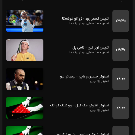
تنیس کسپر رود - ژوآئو فونسکا
۰۳:۳۰
تنیس 1000 امتیازی مونترال کانادا
تنیس لرنر تین - تامی پل
۰۴:۴۰
تنیس 1000 امتیازی مونترال کانادا
اسنوکر حسین وفایی - لینهائو لیو
۰۶:۰۰
اسنوکر آزاد چین
اسنوکر آنتونی مک گیل - وو شنگ گوانگ
۰۶:۰۰
اسنوکر آزاد چین
اسنوکر دینگ جونهوی - دیوید گیلبرت