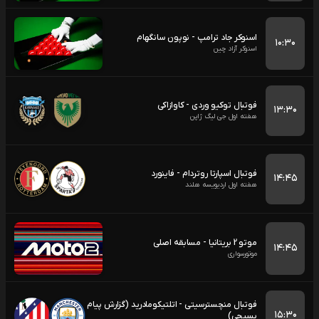
اسنوکر جاد ترامپ - نوپون سانگهام
۱۰:۳۰
اسنوکر آزاد چین
فوتبال توکیو وردی - کاوازاکی
۱۳:۳۰
هفته اول جی لیگ ژاپن
فوتبال اسپارتا روتردام - فاینورد
۱۴:۴۵
هفته اول اردیویسه هلند
موتو 2 بریتانیا - مسابقه اصلی
۱۴:۴۵
موتورسواری
فوتبال منچسترسیتی - اتلتیکومادرید (گزارش پیام
۱۵:۳۰
بسیجی)