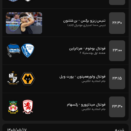
تنیس زیزو برگس - بن شلتون
۲۲:۳۰
تنیس 1000 امتیازی مونترال کانادا
فوتبال بوخوم - هرتابرلین
۲۳:۰۰
هفته اول بوندسلیگا 2
فوتبال ولورهمپتون - پورت ویل
۲۳:۱۵
جام اتحادیه انگلیس
فوتبال میدلزبورو - رکسهام
۲۳:۳۰
جام اتحادیه انگلیس
شنبه
۱۴۰۵/۰۵/۱۷