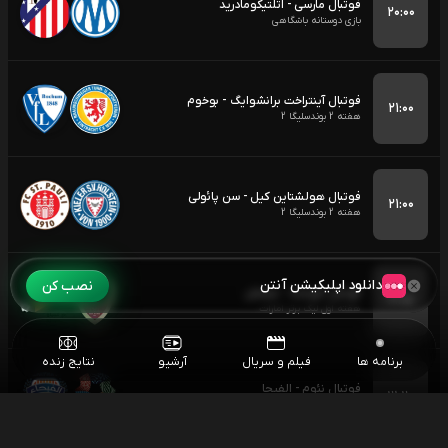
فوتبال مارسی - اتلتیکومادرید
۲۰:۰۰
بازی دوستانه باشگاهی
فوتبال آینتراخت برانشوایگ - بوخوم
۲۱:۰۰
هفته 2 بوندسلیگا 2
فوتبال هولشتاین کیل - سن پائولی
۲۱:۰۰
هفته 2 بوندسلیگا 2
دانلود اپلیکیشن آنتن
نصب کن
فوتبال الوحده - عجمان
۲۱:۱۵
هفته اول لیگ برتر امارات
برنامه ها
فیلم و سریال
آرشیو
نتایج زنده
فوتبال نئوم - الفیحا
۲۱:۲۰
هفته اول لیگ حرفه ای عربستان