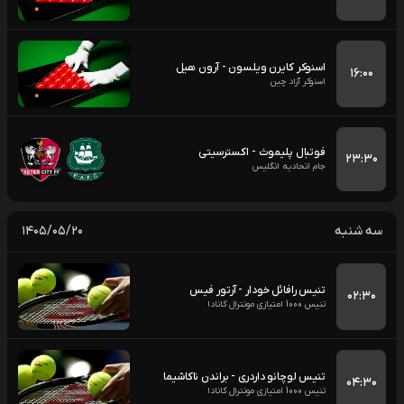
اسنوکر کایرن ویلسون - آرون هیل
۱۶:۰۰
اسنوکر آزاد چین
فوتبال پلیموث - اکسترسیتی
۲۳:۳۰
جام اتحادیه انگلیس
سه شنبه
۱۴۰۵/۰۵/۲۰
تنیس رافائل خودار - آرتور فیس
۰۲:۳۰
تنیس 1000 امتیازی مونترال کانادا
تنیس لوچانو داردری - براندن ناکاشیما
۰۴:۳۰
تنیس 1000 امتیازی مونترال کانادا