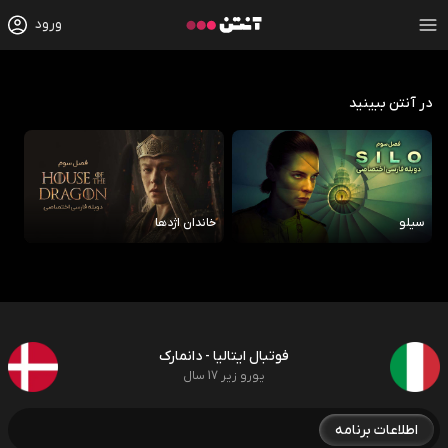
ورود
در آنتن ببینید
سیلو
خاندان اژدها
رو
فوتبال ایتالیا - دانمارک
یورو زیر 17 سال
اطلاعات برنامه