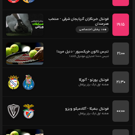
فوتبال خبرنگاران آذربایجان شرقی - منتخب
هنرمندان
۱۹:۱۵
پخش اختصاصی
تنیس تالون خریکسپور - دنیل مریدا
۲۱:۰۰
تنیس 1000 امتیازی مونترال کانادا
فوتبال پورتو - آلورکا
۲۱:۳۰
هفته اول لیگ برتر پرتغال
فوتبال بنفیکا - آکادمیکو ویزو
۰۰:۰۰
هفته اول لیگ برتر پرتغال