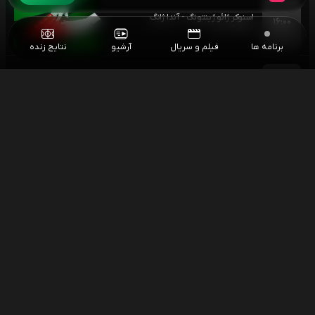
اسنوکر ژائو ژینتونگ - آندا ژانگ
۱۶:۰۰
اسنوکر آزاد چین
برنامه ها
فیلم و سریال
آرشیو
نتایج زنده
فوتبال بودو گلیمت - سن ژیلواز
۲۰:۳۰
انتخابی لیگ قهرمانان اروپا
فوتبال نایمخن - المپیاکوس
۲۲:۰۰
انتخابی لیگ قهرمانان اروپا
فوتبال اشتورم گراتس - فنرباغچه
۲۳:۰۰
انتخابی لیگ قهرمانان اروپا
فوتبال لیون - اسپارتا پراگ
۲۳:۳۰
انتخابی لیگ قهرمانان اروپا