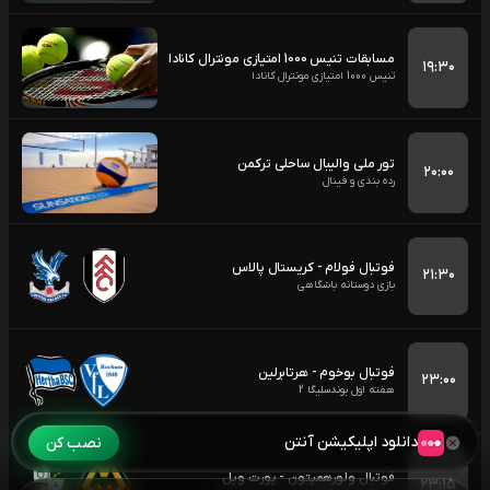
مسابقات تنیس 1000 امتیازی مونترال کانادا
۱۹:۳۰
تنیس 1000 امتیازی مونترال کانادا
تور ملی والیبال ساحلی ترکمن
۲۰:۰۰
رده بندی و فینال
فوتبال فولام - کریستال پالاس
۲۱:۳۰
بازی دوستانه باشگاهی
فوتبال بوخوم - هرتابرلین
۲۳:۰۰
هفته اول بوندسلیگا 2
دانلود اپلیکیشن آنتن
نصب کن
فوتبال ولورهمپتون - پورت ویل
۲۳:۱۵