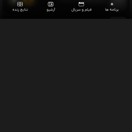
جام اتحادیه انگلیس
برنامه ها
فیلم و سریال
آرشیو
نتایج زنده
فوتبال میدلزبورو - رکسهام
۲۳:۳۰
جام اتحادیه انگلیس
شنبه
۱۴۰۵/۰۵/۱۷
مسابقات اسنوکر آزاد چین
۰۶:۰۰
اسنوکر آزاد چین
اسنوکر دینگ جونهوی - دیوید گیلبرت
۱۰:۳۰
اسنوکر آزاد چین
اسنوکر مارک ویلیامز - ژو یوئلونگ
۱۰:۳۰
اسنوکر آزاد چین