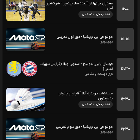
هندبال نونهالان آینده ساز بهنمیر - شوکاشور
آمل
۱۱:۰۰
پخش اختصاصی
موتو جی پی بریتانیا - دور اول تمرینی
۱۵:۱۵
موتورسواری
فوتبال بایرن مونیخ - استون ویلا (گزارش سهراب
۱۶:۳۰
امینی)
بازی دوستانه باشگاهی
مسابقات دونفره آزاد آقایان و بانوان
بدمینتون
۱۶:۳۰
پخش اختصاصی
موتو جی پی بریتانیا - دور دوم تمرینی
۱۹:۳۰
موتورسواری