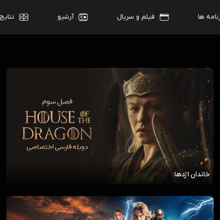
نامه ها
فیلم و سریال
آرشیو
نتایج
خاندان اژدها