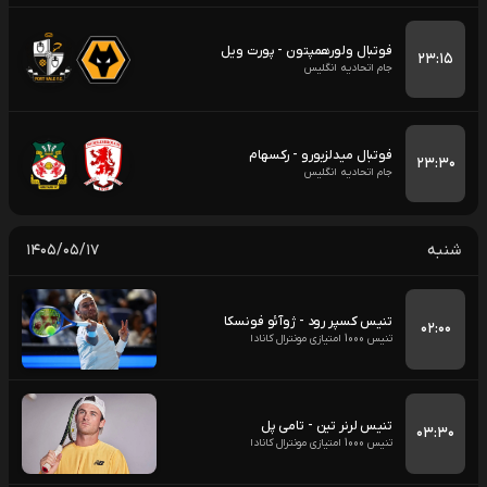
فوتبال ولورهمپتون - پورت ویل
۲۳:۱۵
جام اتحادیه انگلیس
فوتبال میدلزبورو - رکسهام
۲۳:۳۰
جام اتحادیه انگلیس
شنبه
۱۴۰۵/۰۵/۱۷
تنیس کسپر رود - ژوآئو فونسکا
۰۲:۰۰
تنیس 1000 امتیازی مونترال کانادا
تنیس لرنر تین - تامی پل
۰۳:۳۰
تنیس 1000 امتیازی مونترال کانادا