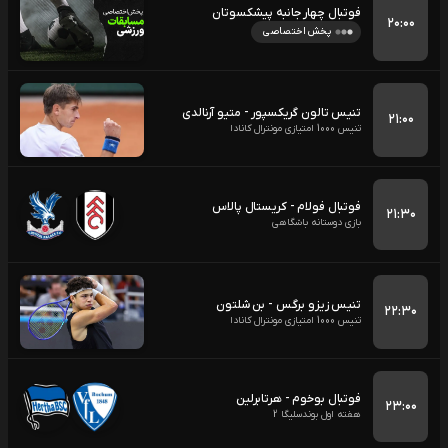
فوتبال چهار جانبه پیشکسوتان
۲۰:۰۰
پخش اختصاصی
تنیس تالون گریکسپور - متیو آرنالدی
۲۱:۰۰
تنیس 1000 امتیازی مونترال کانادا
فوتبال فولام - کریستال پالاس
۲۱:۳۰
بازی دوستانه باشگاهی
تنیس زیزو برگس - بن شلتون
۲۲:۳۰
تنیس 1000 امتیازی مونترال کانادا
فوتبال بوخوم - هرتابرلین
۲۳:۰۰
هفته اول بوندسلیگا 2