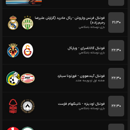
فوتبال فرنس واروش - رئال مادرید (گزارش علیرضا
۲۱:۳۰
رحیم زاده)
بازی دوستانه باشگاهی
فوتبال گالاتاسرای - ویارئال
۲۲:۳۰
بازی دوستانه باشگاهی
فوتبال آیندهوون - فورتونا سیتارد
۲۲:۳۰
هفته اول اردیویسه هلند
فوتبال اودینزه - ناتینگهام فارست
۲۲:۳۰
بازی دوستانه باشگاهی