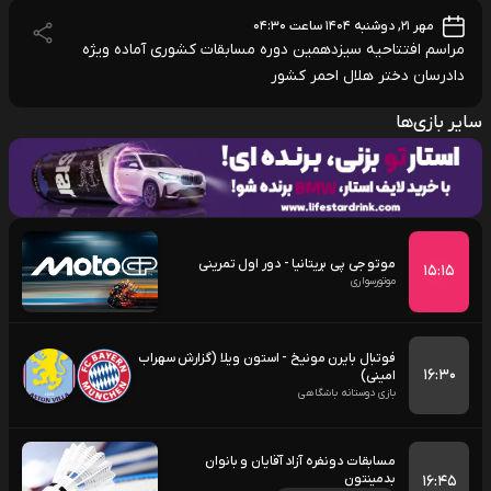
مهر ۲۱, دوشنبه ۱۴۰۴ ساعت ۰۴:۳۰
مراسم افتتاحیه سیزدهمین دوره مسابقات کشوری آماده ویژه
دادرسان دختر هلال احمر کشور
سایر بازی‌ها
موتو جی پی بریتانیا - دور اول تمرینی
۱۵:۱۵
موتورسواری
فوتبال بایرن مونیخ - استون ویلا (گزارش سهراب
۱۶:۳۰
امینی)
بازی دوستانه باشگاهی
مسابقات دونفره آزاد آقایان و بانوان
بدمینتون
۱۶:۴۵