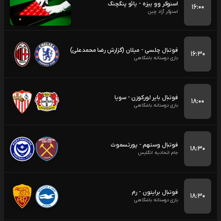
اسنوکر وو ییزه - یائو پنگچنگ
۱۶:۰۰
اسنوکر آزاد چین
فوتبال چلسی - میلان (گزارش رضا محمدعلی)
۱۶:۳۰
بازی دوستانه باشگاهی
فوتبال بایر لورکوزن - سویا
۱۸:۰۰
بازی دوستانه باشگاهی
فوتبال وستهم - پورتسموث
۱۸:۳۰
جام اتحادیه انگلیس
فوتبال برایتون - رم
۱۸:۳۰
بازی دوستانه باشگاهی