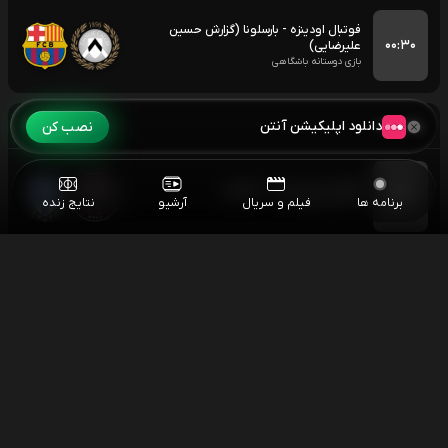
فوتبال اودینزه - بارسلونا (گزارش حسین
۰۰:۳۰
علیرضایی)
بازی دوستانه باشگاهی
یکشنبه
۱۴۰۵/۰۵/۱۸
دانلود اپلیکیشن آنتن
نصب کن
فوتبال اینتر میامی - مونتری
۰۴:۳۰
برنامه ها
فیلم و سریال
آرشیو
نتایج زنده
لیگ کاپ کونکاکاف
مسابقات اسنوکر آزاد چین
۰۶:۰۰
اسنوکر آزاد چین
اسنوکر جاد ترامپ - نوپون سانگهام
۱۰:۳۰
اسنوکر آزاد چین