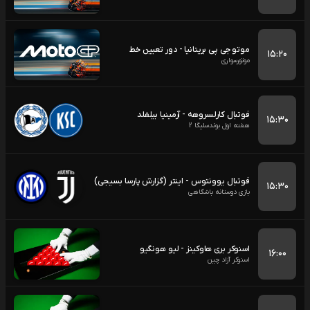
موتو جی پی بریتانیا - دور تعیین خط
۱۵:۲۰
موتورسواری
فوتبال کارلسروهه - آرمینیا بیلفلد
۱۵:۳۰
هفته اول بوندسلیگا 2
فوتبال یوونتوس - اینتر (گزارش پارسا بسیجی)
۱۵:۳۰
بازی دوستانه باشگاهی
اسنوکر بری هاوکینز - لیو هونگیو
۱۶:۰۰
اسنوکر آزاد چین