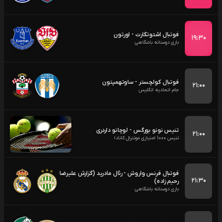
فوتبال اشتوتگارت - اورتون
۱۹:۳۰
بازی دوستانه باشگاهی
فوتبال کولچستر - ساوتهمپتون
۲۱:۰۰
جام اتحادیه انگلیس
تنیس نونو بورگس - لوچانو داردری
۲۱:۰۰
تنیس 1000 امتیازی مونترال کانادا
فوتبال فرنس واروش - رئال مادرید (گزارش علیرضا
۲۱:۳۰
رحیم زاده)
بازی دوستانه باشگاهی