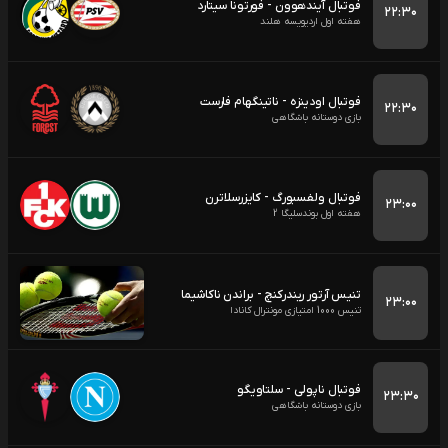
فوتبال آیندهوون - فورتونا سیتارد
۲۲:۳۰
هفته اول اردیویسه هلند
فوتبال اودینزه - ناتینگهام فارست
۲۲:۳۰
بازی دوستانه باشگاهی
فوتبال ولفسبورگ - کایزرسلاترن
۲۳:۰۰
هفته اول بوندسلیگا 2
تنیس آرتور ریندرکنچ - براندن ناکاشیما
۲۳:۰۰
تنیس 1000 امتیازی مونترال کانادا
فوتبال ناپولی - سلتاویگو
۲۳:۳۰
بازی دوستانه باشگاهی