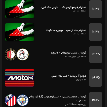
اسنوکر ژیائو گودونگ - آنتونی مک گیل
۱۰:۳۰
اسنوکر آزاد چین
اسنوکر جاد ترامپ - نوپون سانگهام
۱۰:۳۰
اسنوکر آزاد چین
فوتبال اسپارتا روتردام - فاینورد
۱۴:۴۵
هفته اول اردیویسه هلند
موتو 2 بریتانیا - مسابقه اصلی
۱۴:۴۵
موتورسواری
فوتبال منچسترسیتی - اتلتیکومادرید (گزارش پیام
۱۵:۳۰
بسیجی)
بازی دوستانه باشگاهی