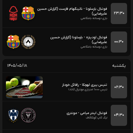
فوتبال بارسلونا - ناتینگهام فارست (گزارش حسین
۲۳:۳۰
علیرضایی)
بازی دوستانه باشگاهی
فوتبال اودینزه - بارسلونا (گزارش حسین
۰۰:۳۰
علیرضایی)
بازی دوستانه باشگاهی
یکشنبه
۱۴۰۵/۰۵/۱۸
تنیس ییری لهچکا - رافائل خودار
۰۲:۳۰
تنیس 1000 امتیازی مونترال کانادا
فوتبال اینتر میامی - مونتری
۰۴:۳۰
لیگ کاپ کونکاکاف