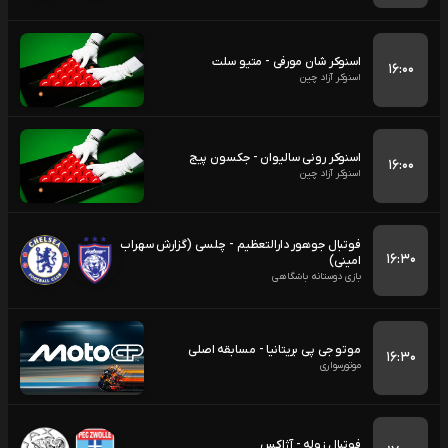
اسنوکر شان مورفی - متیو سلت
۱۶:۰۰
اسنوکر آزاد چین
اسنوکر رونی سالیوان - جکسون پیج
۱۶:۰۰
اسنوکر آزاد چین
فوتبال جوهور دارالتعظیم - چلسی (گزارش سهراب
۱۶:۳۰
امینی)
بازی دوستانه باشگاهی
موتو جی پی بریتانیا - مسابقه اصلی
۱۶:۳۰
موتورسواری
فوتبال زوله - آژاکس