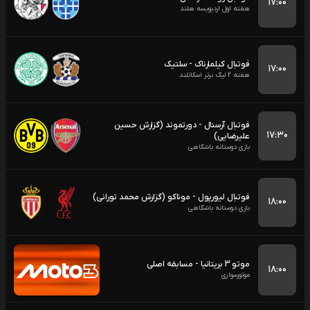
۱۷:۰۰
هفته اول اردیویسه هلند
فوتبال کیلمارناک - سلتیک
۱۷:۰۰
هفته 2 لیگ برتر اسکاتلند
فوتبال آرسنال - دورتموند (گزارش حسین
۱۷:۳۰
علیرضایی)
بازی دوستانه باشگاهی
فوتبال لیورپول - موناکو (گزارش محمد تورانی)
۱۸:۰۰
بازی دوستانه باشگاهی
موتو 3 بریتانیا - مسابقه اصلی
۱۸:۰۰
موتورسواری