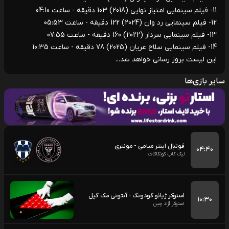
11- فیلم سینمایی امتیاز نهایی (2018) 103 دقیقه - ساعت 04:10
12- فیلم سینمایی رد وان (2024) 122 دقیقه - ساعت 05:53
13- فیلم سینمایی سردار (2022) 160 دقیقه - ساعت 07:55
14- فیلم سینمایی سلاح عریان (2025) 78 دقیقه - ساعت 10:35
این لیست بروز رسانی خواهد شد...
سایر بازی‌ها
فوتبال اینتر میامی - مونتری
۰۴:۴۰
لیگ کاپ کونکاکاف
اسنوکر ژیائو گودونگ - آنتونی مک گیل
۱۰:۳۰
اسنوکر آزاد چین