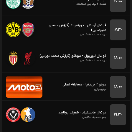
۱۷:۰۰
هفته 2 لیگ برتر اسکاتلند
فوتبال آرسنال - دورتموند (گزارش حسین
۱۷:۳۰
علیرضایی)
بازی دوستانه باشگاهی
فوتبال لیورپول - موناکو (گزارش محمد تورانی)
۱۸:۰۰
بازی دوستانه باشگاهی
موتو 3 بریتانیا - مسابقه اصلی
۱۸:۰۰
موتورسواری
فوتبال مانسفیلد - شفیلد یونایتد
۱۹:۳۰
جام اتحادیه انگلیس