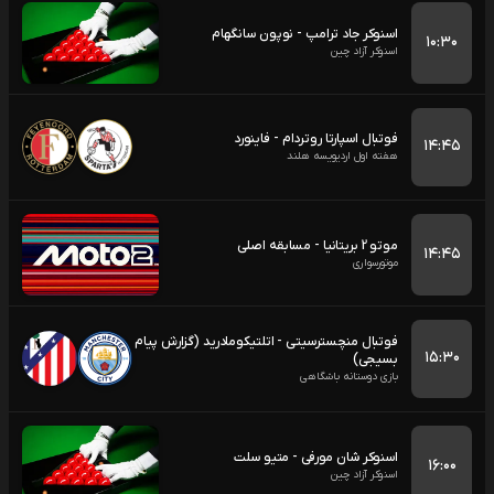
اسنوکر جاد ترامپ - نوپون سانگهام
۱۰:۳۰
اسنوکر آزاد چین
فوتبال اسپارتا روتردام - فاینورد
۱۴:۴۵
هفته اول اردیویسه هلند
موتو 2 بریتانیا - مسابقه اصلی
۱۴:۴۵
موتورسواری
فوتبال منچسترسیتی - اتلتیکومادرید (گزارش پیام
۱۵:۳۰
بسیجی)
بازی دوستانه باشگاهی
اسنوکر شان مورفی - متیو سلت
۱۶:۰۰
اسنوکر آزاد چین