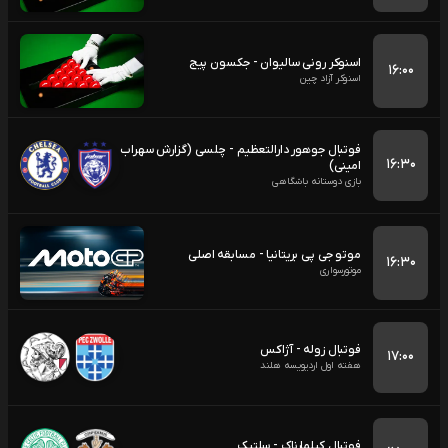
اسنوکر رونی سالیوان - جکسون پیج
۱۶:۰۰
اسنوکر آزاد چین
فوتبال جوهور دارالتعظیم - چلسی (گزارش سهراب
۱۶:۳۰
امینی)
بازی دوستانه باشگاهی
موتو جی پی بریتانیا - مسابقه اصلی
۱۶:۳۰
موتورسواری
فوتبال زوله - آژاکس
۱۷:۰۰
هفته اول اردیویسه هلند
فوتبال کیلمارناک - سلتیک