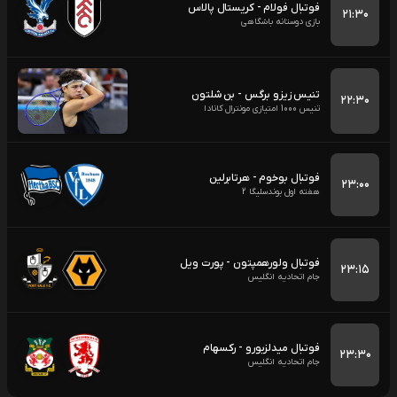
فوتبال فولام - کریستال پالاس
۲۱:۳۰
بازی دوستانه باشگاهی
تنیس زیزو برگس - بن شلتون
۲۲:۳۰
تنیس 1000 امتیازی مونترال کانادا
فوتبال بوخوم - هرتابرلین
۲۳:۰۰
هفته اول بوندسلیگا 2
فوتبال ولورهمپتون - پورت ویل
۲۳:۱۵
جام اتحادیه انگلیس
فوتبال میدلزبورو - رکسهام
۲۳:۳۰
جام اتحادیه انگلیس