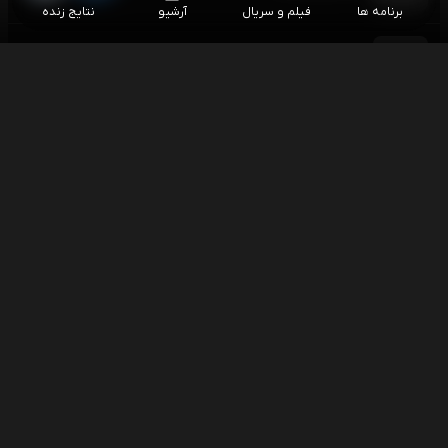
برنامه ها
فیلم و سریال
آرشیو
نتایج زنده
فوتبال یوونتوس - اینتر (گزارش پارسا بسیجی)
۱۵:۳۰
بازی دوستانه باشگاهی
اسنوکر بری هاوکینز - لیو هونگیو
۱۶:۰۰
اسنوکر آزاد چین
اسنوکر وو ییزه - یائو پنگچنگ
۱۶:۰۰
اسنوکر آزاد چین
فوتبال چلسی - میلان (گزارش رضا محمدعلی)
۱۶:۳۰
بازی دوستانه باشگاهی