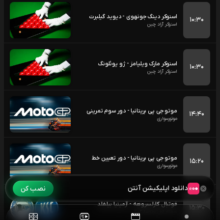
اسنوکر دینگ جونهوی - دیوید گیلبرت
۱۰:۳۰
اسنوکر آزاد چین
اسنوکر مارک ویلیامز - ژو یوئلونگ
۱۰:۳۰
اسنوکر آزاد چین
موتو جی پی بریتانیا - دور سوم تمرینی
۱۴:۴۰
موتورسواری
موتو جی پی بریتانیا - دور تعیین خط
۱۵:۲۰
موتورسواری
دانلود اپلیکیشن آنتن
نصب کن
فوتبال کارلسروهه - آرمینیا بیلفلد
۱۵:۳۰
هفته اول بوندسلیگا 2