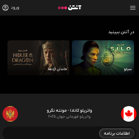
ورود
در آنتن ببینید
سیلو
خاندان اژدها
رو
واترپلو کانادا - مونته نگرو
واترپلو قهرمانی جهان 2025
اطلاعات برنامه