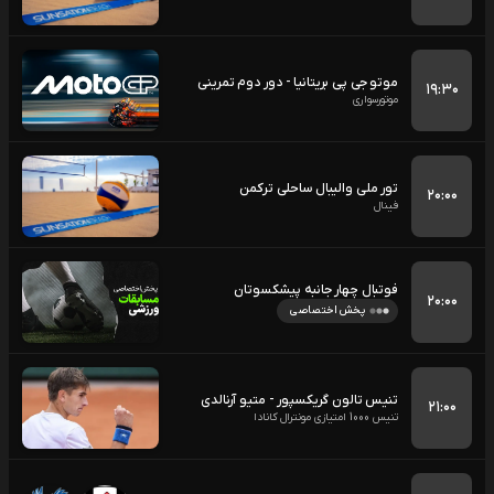
موتو جی پی بریتانیا - دور دوم تمرینی
۱۹:۳۰
موتورسواری
تور ملی والیبال ساحلی ترکمن
۲۰:۰۰
فینال
فوتبال چهار جانبه پیشکسوتان
۲۰:۰۰
پخش اختصاصی
تنیس تالون گریکسپور - متیو آرنالدی
۲۱:۰۰
تنیس 1000 امتیازی مونترال کانادا