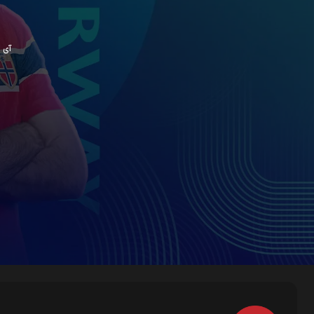
آی پی ش