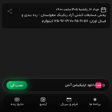
خرداد ۱۷, یکشنبه ۱۴۰۵ ساعت ۰۹:۰۰
پخش مسابقات کشتی آزاد رنکینگ مغولستان - رده بندی و
فینال اوزان: 57-61-65-70-79-97-125 کیلوگرم
دانلود اپلیکیشن آنتن
نصب کن
برنامه ها
فیلم و سریال
آرشیو
نتایج زنده