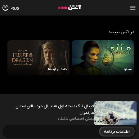
ورود
در آنتن ببینید
سیلو
خاندان اژدها
رو
فینال لیگ دسته اول هندبال خردسالان استان
مازندران
پخش اختصاصی باشگاه
اطلاعات برنامه