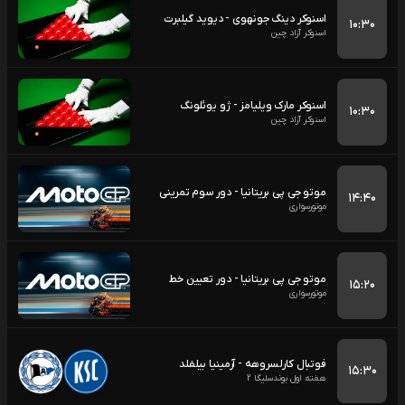
اسنوکر دینگ جونهوی - دیوید گیلبرت
۱۰:۳۰
اسنوکر آزاد چین
اسنوکر مارک ویلیامز - ژو یوئلونگ
۱۰:۳۰
اسنوکر آزاد چین
موتو جی پی بریتانیا - دور سوم تمرینی
۱۴:۴۰
موتورسواری
موتو جی پی بریتانیا - دور تعیین خط
۱۵:۲۰
موتورسواری
فوتبال کارلسروهه - آرمینیا بیلفلد
۱۵:۳۰
هفته اول بوندسلیگا 2