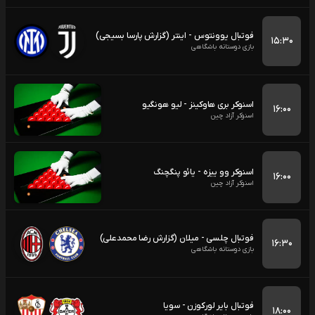
فوتبال یوونتوس - اینتر (گزارش پارسا بسیجی)
۱۵:۳۰
بازی دوستانه باشگاهی
اسنوکر بری هاوکینز - لیو هونگیو
۱۶:۰۰
اسنوکر آزاد چین
اسنوکر وو ییزه - یائو پنگچنگ
۱۶:۰۰
اسنوکر آزاد چین
فوتبال چلسی - میلان (گزارش رضا محمدعلی)
۱۶:۳۰
بازی دوستانه باشگاهی
فوتبال بایر لورکوزن - سویا
۱۸:۰۰