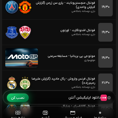
فوتبال منچستریونایتد - پاری سن ژرمن (گزارش
۱۹:۳۰
کیارش واحدی)
بازی دوستانه باشگاهی
فوتبال اشتوتگارت - اورتون
۱۹:۳۰
بازی دوستانه باشگاهی
موتو جی پی بریتانیا - مسابقه سرعتی
۱۹:۳۰
موتورسواری
فوتبال فرنس واروش - رئال مادرید (گزارش علیرضا
۲۱:۳۰
رحیم زاده)
بازی دوستانه باشگاهی
دانلود اپلیکیشن آنتن
نصب کن
فوتبال گالاتاسرای - ویارئال
۲۲:۳۰
بازی دوستانه باشگاهی
برنامه ها
فیلم و سریال
آرشیو
نتایج زنده